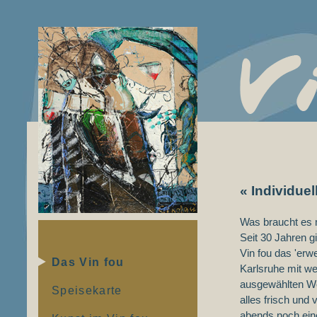
« Individue
Was braucht es 
Seit 30 Jahren g
Vin fou das 'er
Das Vin fou
Karlsruhe mit we
ausgewählten Wei
Speisekarte
alles frisch und
abends noch ein