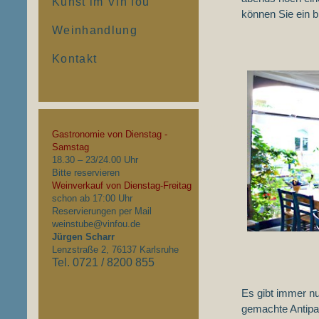
Kunst im Vin fou
können Sie ein 
Weinhandlung
Kontakt
...............
Gastronomie von Dienstag -
Samstag
18.30 – 23/24.00 Uhr
Bitte reservieren
Weinverkauf von Dienstag-Freitag
schon ab 17:00 Uhr
Reservierungen per Mail
weinstube@vinfou.de
Jürgen Scharr
Lenzstraße 2, 76137 Karlsruhe
Tel. 0721 / 8200 855
Es gibt immer n
gemachte Antipas